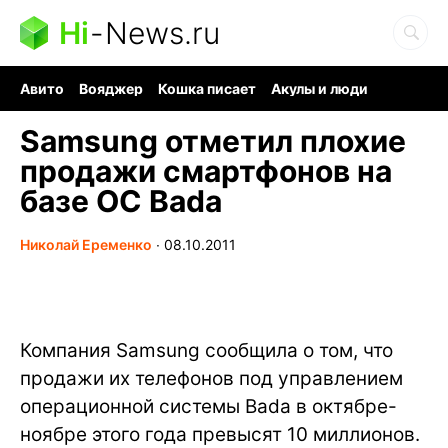
Hi
-
News.ru
Авито
Вояджер
Кошка писает
Акулы и люди
Ядерная война
Судоку и пазлы
Ядовитые пауки
Samsung отметил плохие
продажи смартфонов на
базе ОС Bada
Николай Еременко
∙
08.10.2011
Компания Samsung сообщила о том, что
продажи их телефонов под управлением
операционной системы Bada в октябре-
ноябре этого года превысят 10 миллионов.