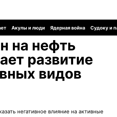
ает
Акулы и люди
Ядерная война
Судоку и 
н на нефть
ает развитие
вных видов
азать негативное влияние на активные