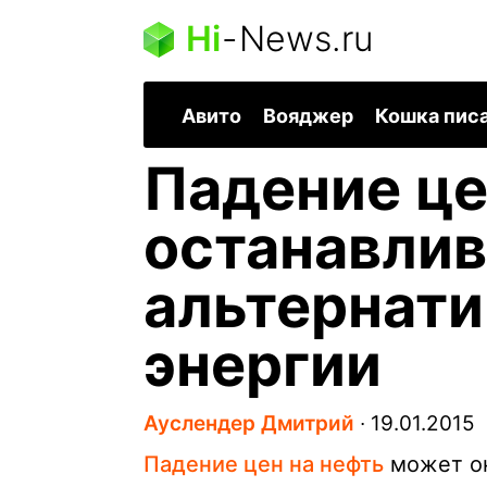
Hi
-
News.ru
Авито
Вояджер
Кошка пис
Падение це
останавлив
альтернати
энергии
Ауслендер Дмитрий
∙
19.01.2015
Падение цен на нефть
может ок