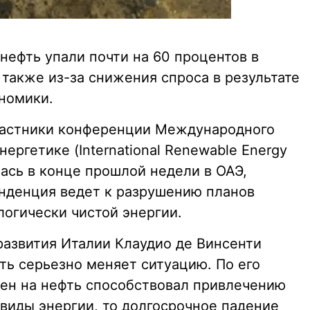
нефть упали почти на 60 процентов в
 также из-за снижения спроса в результате
номики.
 участники конференции Международного
ергетике (International Renewable Energy
лась в конце прошлой недели в ОАЭ,
нденция ведет к разрушению планов
логически чистой энергии.
азвития Италии Клаудио де Винсенти
фть серьезно меняет ситуацию. По его
цен на нефть способствовал привлечению
виды энергии, то долгосрочное падение