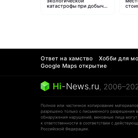
экологической
мест
катастрофы при добыче
стои
ископаемых
милл
Ответ на хамство
Хобби для мо
Google Maps открытие
Hi
-
News.ru
, 2006–20
Полное или частичное копирование материалов
разрешено только с письменного разрешения в
обнаружения нарушений, виновные лица могут
к ответственности в соответствии с действую
Российской Федерации.