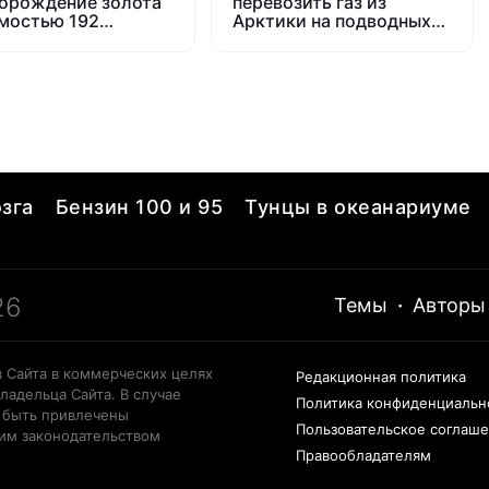
орождение золота
перевозить газ из
мостью 192
Арктики на подводных
иарда долларов
лодках — так не умеет
ни одна другая страна
зга
Бензин 100 и 95
Тунцы в океанариуме
26
Темы
·
Авторы
 Сайта в коммерческих целях
Редакционная политика
ладельца Сайта. В случае
Политика конфиденциальн
 быть привлечены
Пользовательское соглаш
щим законодательством
Правообладателям