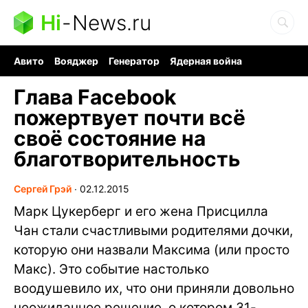
Hi
-
News.ru
Авито
Вояджер
Генератор
Ядерная война
Судоку и пазлы
Бензин 100 и 95
Хобби для мозга
Глава Facebook
пожертвует почти всё
своё состояние на
благотворительность
Сергей Грэй
∙
02.12.2015
Марк Цукерберг и его жена Присцилла
Чан стали счастливыми родителями дочки,
которую они назвали Максима (или просто
Макс). Это событие настолько
воодушевило их, что они приняли довольно
неожиданное решение, о котором 31-