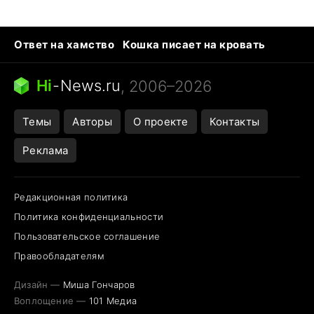
Ответ на хамство
Кошка писает на кровать
Тунцы в океанариуме
Следующая пандемия
Ядовитые пауки России
Hi
-
News.ru
, 2006–2026
Открытие в Google Maps
Темы
Авторы
О проекте
Контакты
Реклама
Редакционная политика
Политика конфиденциальности
Пользовательское соглашение
Правообладателям
Дизайн —
Миша Гончаров
Воплощение —
101 Медиа