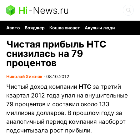
Hi
-
News.ru
Авито
Вояджер
Кошка писает
Акулы и люди
Ядерная война
Судоку и пазлы
Ядовитые пауки
Чистая прибыль HTC
снизилась на 79
процентов
Николай Хижняк
∙
08.10.2012
Чистый доход компании
HTC
за третий
квартал 2012 года упал на внушительные
79 процентов и составил около 133
миллиона долларов. В прошлом году за
аналогичный период компания наоборот
подсчитывала рост прибыли.