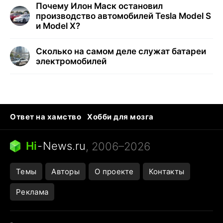
Почему Илон Маск остановил
производство автомобилей Tesla Model S
и Model X?
Сколько на самом деле служат батареи
электромобилей
Ответ на хамство
Хобби для мозга
Бензин 100 и 95
Тунцы в океанариуме
Следующая пандемия
Google Maps открытие
Hi
-
News.ru
, 2006–2026
Темы
Авторы
О проекте
Контакты
Реклама