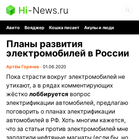
Hi
-
News.ru
Авито
Вояджер
Кошка писает
Акулы и люди
Ядерная война
Судоку и пазлы
Ядовитые пауки
Планы развития
электромобилей в России
Артём Горячев
∙
01.06.2020
Пока страсти вокруг электромобилей не
утихают, а в рядах комментирующих
жёстко
лоббируется
вопрос
электрификации автомобилей, предлагаю
поговорить о планах электрификации
автомобилей в РФ. Хоть многим кажется,
что за статьи против электромобилей мне
заплатили нефтяные магнаты (если бы, но