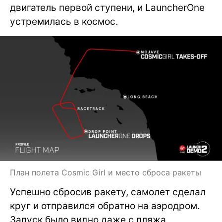
двигатель первой ступени, и LauncherOne
устремилась в космос.
План полета Cosmic Girl и место сброса ракеты
Успешно сбросив ракету, самолет сделал
круг и отправился обратно на аэродром.
Запуск было видно даже с пляжа