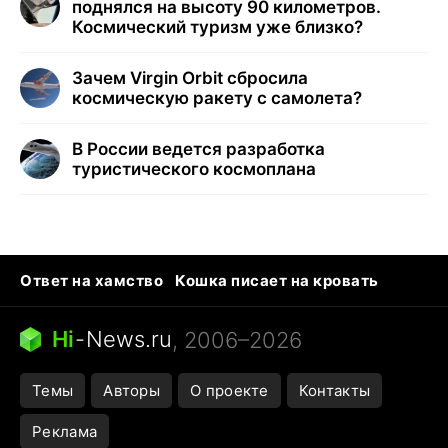
поднялся на высоту 90 километров.
Космический туризм уже близко?
Зачем Virgin Orbit сбросила
космическую ракету с самолета?
В России ведется разработка
туристического космоплана
Ответ на хамство
Кошка писает на кровать
Тунцы в океанариуме
Следующая пандемия
Ядовитые пауки России
Hi
-
News.ru
, 2006–2026
Открытие в Google Maps
Темы
Авторы
О проекте
Контакты
Реклама