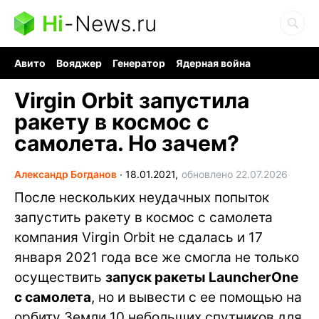
Hi
-
News.ru
Авито
Вояджер
Генератор
Ядерная война
Судоку и пазлы
Бензин 100 и 95
Хобби для мозга
Virgin Orbit запустила
ракету в космос с
самолета. Но зачем?
Александр Богданов
∙
18.01.2021,
обновлено 22.07.2026
После нескольких неудачных попыток
запустить ракету в космос с самолета
компания Virgin Orbit не сдалась и 17
января 2021 года все же смогла не только
осуществить
запуск ракеты LauncherOne
с самолета
, но и вывести с ее помощью на
орбиту Земли 10 небольших спутников для