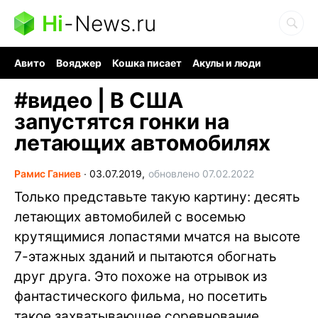
Hi
-
News.ru
Авито
Вояджер
Кошка писает
Акулы и люди
Ядерная война
Судоку и пазлы
Ядовитые пауки
#
видео | В США
запустятся гонки на
летающих автомобилях
Рамис Ганиев
∙
03.07.2019,
обновлено 07.02.2022
Только представьте такую картину: десять
летающих автомобилей с восемью
крутящимися лопастями мчатся на высоте
7-этажных зданий и пытаются обогнать
друг друга. Это похоже на отрывок из
фантастического фильма, но посетить
такое захватывающее соревнование