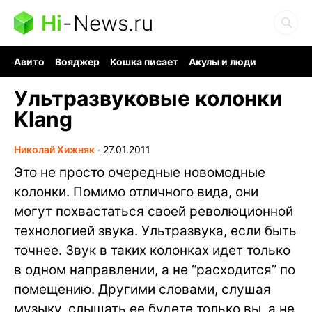
Hi
-
News.ru
Авито
Вояджер
Кошка писает
Акулы и люди
Ядерная война
Судоку и пазлы
Ядовитые пауки
Ультразвуковые колонки
Klang
Николай Хижняк
∙
27.01.2011
Это не просто очередные новомодные
колонки. Помимо отличного вида, они
могут похвастаться своей революционной
технологией звука. Ультразвука, если быть
точнее. Звук в таких колонках идет только
в одном направлении, а не “расходится” по
помещению. Другими словами, слушая
музыку, слышать ее будете только вы, а не