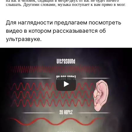
на вас и человек, сидящий в метре-двух от вас не будет ничего
слышать. Другими словами, музыка поступает к вам прямо в мозг.
Для наглядности предлагаем посмотреть
видео в котором рассказывается об
ультразвуке.
width="605" height="391" src="https://hi-news.ru/wp-
content/uploads/2011/01/klang_02.jpg" title="klang_02"