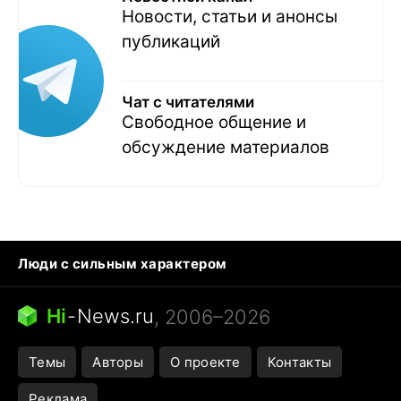
Новости, статьи и анонсы
публикаций
Чат с читателями
Свободное общение и
обсуждение материалов
Люди с сильным характером
Кошка писает на кровать
Тунцы в океанариуме
Ядовитые пауки России
Hi
-
News.ru
, 2006–2026
Города в ядерной войне
Открытие в Google Maps
Темы
Авторы
О проекте
Контакты
Реклама