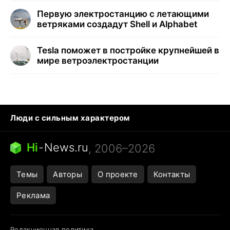
Первую электростанцию с летающими
ветряками создадут Shell и Alphabet
Tesla поможет в постройке крупнейшей в
мире ветроэлектростанции
Люди с сильным характером
Кошка писает на кровать
Тунцы в океанариуме
Ядовитые пауки России
Hi
-
News.ru
, 2006–2026
Города в ядерной войне
Открытие в Google Maps
Темы
Авторы
О проекте
Контакты
Реклама
Редакционная политика