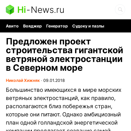
Hi
-
News.ru
Авито
Вояджер
Генератор
Судоку и пазлы
Хобби для мозга
Бензин 100 vs 95
Следующая пандемия
Предложен проект
строительства гигантской
ветряной электростанции
в Северном море
Николай Хижняк
∙
09.01.2018
Большинство имеющихся в мире морских
ветряных электростанций, как правило,
располагаются близ побережья стран,
которые они питают. Однако амбициозный
план одной голландской энергетической
компании предлагает создание самой