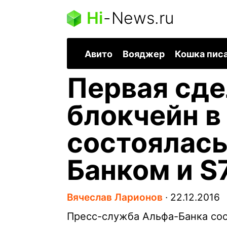
Hi
-
News.ru
Авито
Вояджер
Кошка пис
Первая сде
блокчейн в
состоялас
Банком и S7
Вячеслав Ларионов
∙
22.12.2016
Пресс-служба Альфа-Банка сооб