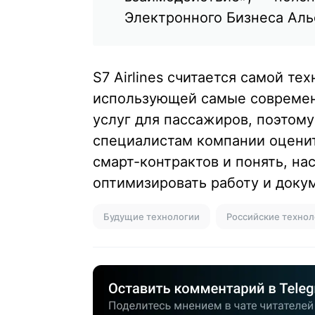
Электронного Бизнеса Аль
S7 Airlines считается самой т
использующей самые современн
услуг для пассажиров, поэтом
специалистам компании оценит
смарт-контрактов и понять, на
оптимизировать работу и доку
Будущие технологии
Российские технол