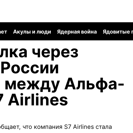
ает
Акулы и люди
Ядерная война
Ядовитые 
лка через
 России
ь между Альфа-
 Airlines
щает, что компания S7 Airlines стала