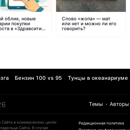
й облик, новые
Слово «жопа» — мат
арии покупки
или нет и можно ли его
рств в «Здравсити
говорить?
ка»
зга
Бензин 100 vs 95
Тунцы в океанариуме
26
Темы
·
Авторы
 Сайта в коммерческих целях
Редакционная политика
ладельца Сайта. В случае