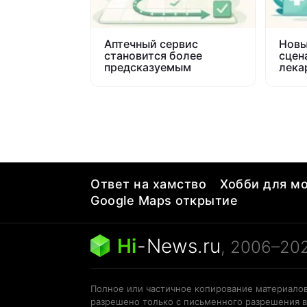
Аптечный сервис
Новы
становится более
сцен
предсказуемым
лека
Апте
Ответ на хамство
Хобби для мо
Google Maps открытие
Hi
-
News.ru
, 2006–20
Полное или частичное копирование материалов
разрешено только с письменного разрешения в