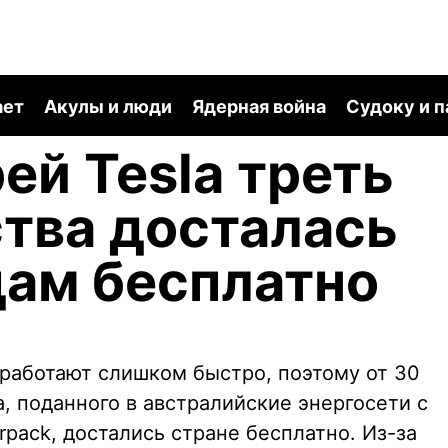
ает
Акулы и люди
Ядерная война
Судоку и 
ей Tesla треть
тва досталась
ам бесплатно
 работают слишком быстро, поэтому от 30
, поданного в австралийские энергосети с
pack, достались стране бесплатно. Из-за