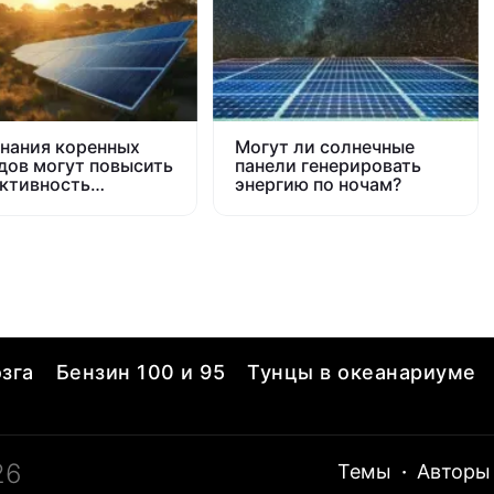
знания коренных
Могут ли солнечные
дов могут повысить
панели генерировать
ктивность
энергию по ночам?
ечных
тростанций
зга
Бензин 100 и 95
Тунцы в океанариуме
26
Темы
·
Авторы