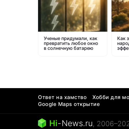
Ученые придумали, как
Как 
превратить любое окно
наро
в солнечную батарею
эффе
солн
элек
Ответ на хамство
Хобби для мо
Google Maps открытие
Hi
-
News.ru
, 2006–20