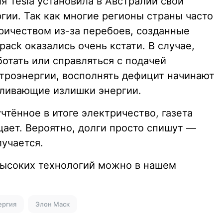
 Tesla установила в Австралии свои
гии. Так как многие регионы страны часто
ичеством из-за перебоев, созданные
pack оказались очень кстати. В случае,
отать или справляться с подачей
троэнергии, восполнять дефицит начинают
апливающие излишки энергии.
учтённое в итоге электричество, газета
щает. Вероятно, долги просто спишут —
учается.
 высоких технологий можно в нашем
ергия
Элон Маск