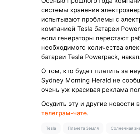
Осенью прошлого года компания
системы хранения электроэнер
испытывают проблемы с электр
компанией Tesla батареи Power
если генераторы перестают раб
необходимого количества элек
батареи Tesla Powerpack, нак
О том, кто будет платить за не
Sydney Morning Herald не сооб
очень уж красивая реклама пол
Осудить эту и другие новости
телеграм-чате
.
Tesla
Планета Земля
Солнечная эн