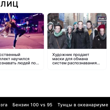
 ЛИЦ
сственный
Художник продает
ллект научился
маски для обмана
ознавать людей по
систем распознавания
анцевальным
лиц
рам
зга
Бензин 100 vs 95
Тунцы в океанариуме