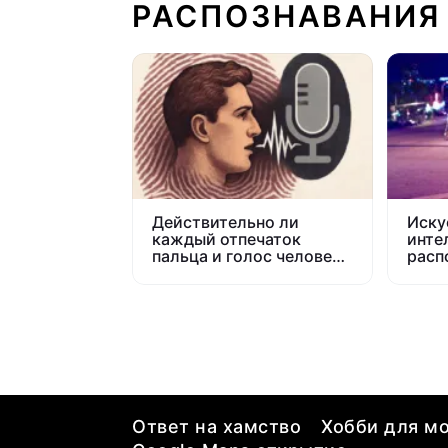
РАСПОЗНАВАНИЯ
Действительно ли
Иску
каждый отпечаток
инте
пальца и голос человека
расп
уникальны?
их т
мане
Ответ на хамство
Хобби для мо