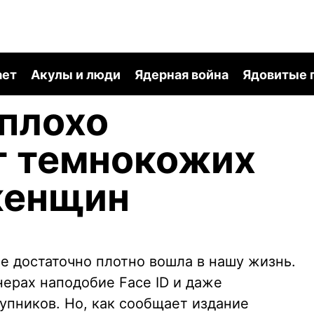
ает
Акулы и люди
Ядерная война
Ядовитые 
плохо
т темнокожих
женщин
е достаточно плотно вошла в нашу жизнь.
нерах наподобие Face ID и даже
упников. Но, как сообщает издание