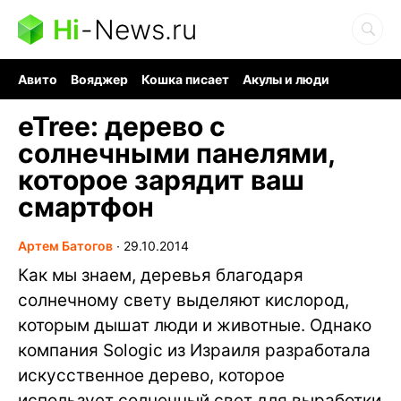
Hi
-
News.ru
Авито
Вояджер
Кошка писает
Акулы и люди
Ядерная война
Судоку и пазлы
Ядовитые пауки
eTree: дерево с
солнечными панелями,
которое зарядит ваш
смартфон
Артем Батогов
∙
29.10.2014
Как мы знаем, деревья благодаря
солнечному свету выделяют кислород,
которым дышат люди и животные. Однако
компания Sologic из Израиля разработала
искусственное дерево, которое
использует солнечный свет для выработки