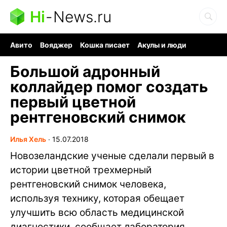
Hi
-
News.ru
Авито
Вояджер
Кошка писает
Акулы и люди
Ядерная война
Судоку и пазлы
Ядовитые пауки
Большой адронный
коллайдер помог создать
первый цветной
рентгеновский снимок
Илья Хель
∙
15.07.2018
Новозеландские ученые сделали первый в
истории цветной трехмерный
рентгеновский снимок человека,
используя технику, которая обещает
улучшить всю область медицинской
диагностики, сообщает лаборатория