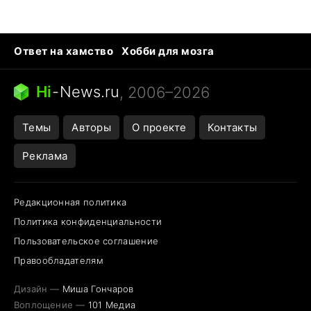
Ответ на хамство
Хобби для мозга
Бензин 100 и 95
Тунцы в океанариуме
Следующая пандемия
Google Maps открытие
Hi
-
News.ru
, 2006–2026
Темы
Авторы
О проекте
Контакты
Реклама
Редакционная политика
Политика конфиденциальности
Пользовательское соглашение
Правообладателям
Дизайн —
Миша Гончаров
Воплощение —
101 Медиа