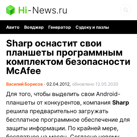
Hi
-
News.ru
Авито
Вояджер
Генератор
Судоку и пазлы
Хобби для мозга
Бензин 100 vs 95
Следующая пандемия
Sharp оснастит свои
планшеты программным
комплектом безопасности
McAfee
Василий Борисов
∙
02.04.2012,
обновлено 12.05.2020
Для того, чтобы выделить свои Android-
планшеты от конкурентов, компания
Sharp
решила предварительно загружать
бесплатное программное обеспечение для
защиты информации. По крайней мере,
бесплатное на месяц. Согласно новому