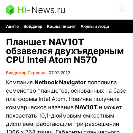
Hi
-
News.ru
Авито
Вояджер
Кошка писает
Акулы и люди
Ядерная война
Судоку и пазлы
Ядовитые пауки
Планшет NAV10T
обзавелся двухъядерным
CPU Intel Atom N570
Владимир Скрипин
∙
07.02.2012
Компания
Netbook Navigator
пополнила
семейство планшетов, основанных на базе
платформы Intel Atom. Новинка получила
коммерческое название
NAV10T
и может
похвастать 10,1-дюймовым емкостным
дисплеем, работающим при разрешении
1366 х 768 точек. Габариты планшетного