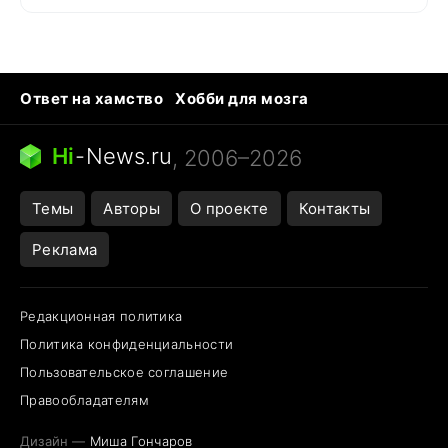
Ответ на хамство
Хобби для мозга
Бензин 100 и 95
Тунцы в океанариуме
Следующая пандемия
Google Maps открытие
Hi
-
News.ru
, 2006–2026
Темы
Авторы
О проекте
Контакты
Реклама
Редакционная политика
Политика конфиденциальности
Пользовательское соглашение
Правообладателям
Дизайн —
Миша Гончаров