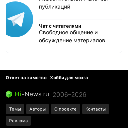
публикаций
Чат с читателями
Свободное общение и
обсуждение материалов
Ответ на хамство
Хобби для мозга
Бензин 100 и 95
Тунцы в океанариуме
Следующая пандемия
Google Maps открытие
Hi
-
News.ru
, 2006–2026
Темы
Авторы
О проекте
Контакты
Реклама