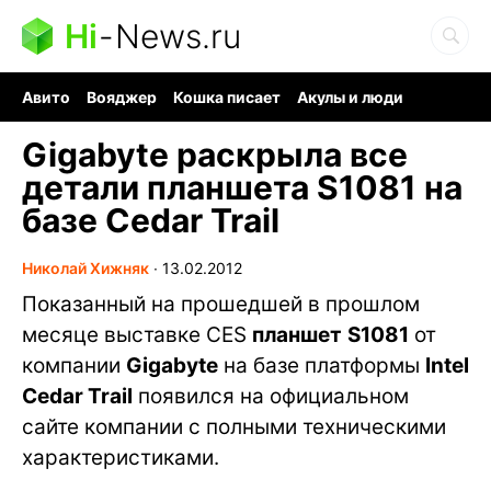
Hi
-
News.ru
Авито
Вояджер
Кошка писает
Акулы и люди
Ядерная война
Судоку и пазлы
Ядовитые пауки
Gigabyte раскрыла все
детали планшета S1081 на
базе Cedar Trail
Николай Хижняк
∙
13.02.2012
Показанный на прошедшей в прошлом
месяце выставке CES
планшет
S1081
от
компании
Gigabyte
на базе платформы
Intel
Cedar Trail
появился на официальном
сайте компании с полными техническими
характеристиками.