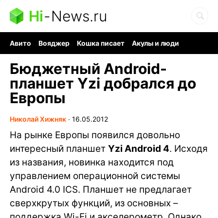
Hi
-
News.ru
Авито
Вояджер
Кошка писает
Акулы и люди
Ядерная война
Судоку и пазлы
Ядовитые пауки
Бюджетный Android-
планшет Yzi добрался до
Европы
Николай Хижняк
∙
16.05.2012
На рынке Европы появился довольно
интересный планшет
Yzi Android 4
. Исходя
из названия, новинка находится под
управлением операционной системы
Android 4.0 ICS. Планшет не предлагает
сверхкрутых функций, из основных –
поддержка Wi-Fi и акселерометр. Однако