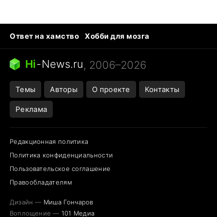
Ответ на хамство
Хобби для мозга
Бензин 100 и 95
Тунцы в океанариуме
Следующая пандемия
Google Maps открытие
Hi
-
News.ru
, 2006–2026
Темы
Авторы
О проекте
Контакты
Реклама
Редакционная политика
Политика конфиденциальности
Пользовательское соглашение
Правообладателям
Дизайн —
Миша Гончаров
Воплощение —
101 Медиа