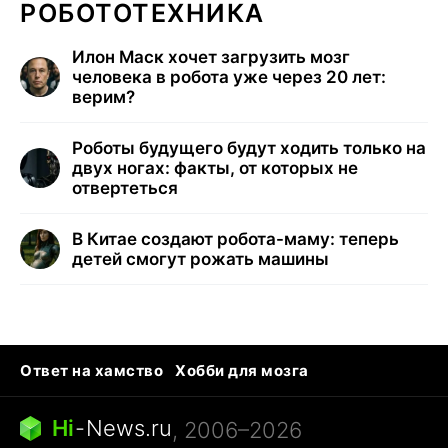
РОБОТОТЕХНИКА
Илон Маск хочет загрузить мозг
человека в робота уже через 20 лет:
верим?
Роботы будущего будут ходить только на
двух ногах: факты, от которых не
отвертеться
В Китае создают робота-маму: теперь
детей смогут рожать машины
Ответ на хамство
Хобби для мозга
Бензин 100 и 95
Тунцы в океанариуме
Следующая пандемия
Google Maps открытие
Hi
-
News.ru
, 2006–2026