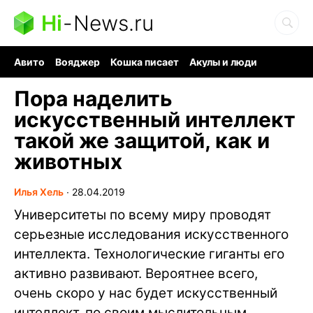
Hi
-
News.ru
Авито
Вояджер
Кошка писает
Акулы и люди
Ядерная война
Судоку и пазлы
Ядовитые пауки
Пора наделить
искусственный интеллект
такой же защитой, как и
животных
Илья Хель
∙
28.04.2019
Университеты по всему миру проводят
серьезные исследования искусственного
интеллекта. Технологические гиганты его
активно развивают. Вероятнее всего,
очень скоро у нас будет искусственный
интеллект, по своим мыслительным