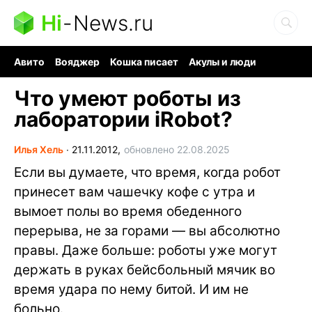
Hi
-
News.ru
Авито
Вояджер
Кошка писает
Акулы и люди
Ядерная война
Судоку и пазлы
Ядовитые пауки
Что умеют роботы из
лаборатории iRobot?
Илья Хель
∙
21.11.2012,
обновлено 22.08.2025
Если вы думаете, что время, когда робот
принесет вам чашечку кофе с утра и
вымоет полы во время обеденного
перерыва, не за горами — вы абсолютно
правы. Даже больше: роботы уже могут
держать в руках бейсбольный мячик во
время удара по нему битой. И им не
больно.