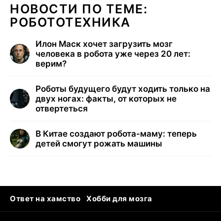
НОВОСТИ ПО ТЕМЕ:
РОБОТОТЕХНИКА
Илон Маск хочет загрузить мозг
человека в робота уже через 20 лет:
верим?
Роботы будущего будут ходить только на
двух ногах: факты, от которых не
отвертеться
В Китае создают робота-маму: теперь
детей смогут рожать машины
Ответ на хамство
Хобби для мозга
Бензин 100 и 95
Тунцы в океанариуме
Следующая пандемия
Google Maps открытие