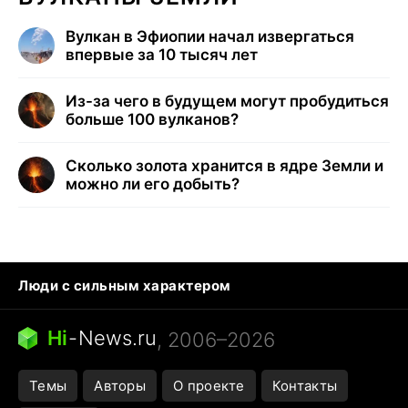
Вулкан в Эфиопии начал извергаться
впервые за 10 тысяч лет
Из-за чего в будущем могут пробудиться
больше 100 вулканов?
Сколько золота хранится в ядре Земли и
можно ли его добыть?
Люди с сильным характером
Кошка писает на кровать
Тунцы в океанариуме
Ядовитые пауки России
Hi
-
News.ru
, 2006–2026
Города в ядерной войне
Открытие в Google Maps
Темы
Авторы
О проекте
Контакты