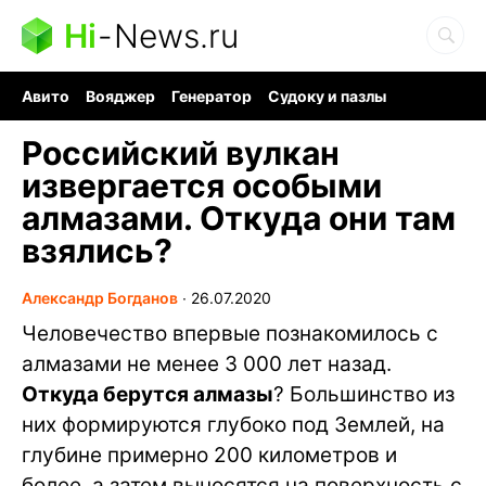
Hi
-
News.ru
Авито
Вояджер
Генератор
Судоку и пазлы
Хобби для мозга
Бензин 100 vs 95
Следующая пандемия
Российский вулкан
извергается особыми
алмазами. Откуда они там
взялись?
Александр Богданов
∙
26.07.2020
Человечество впервые познакомилось с
алмазами не менее 3 000 лет назад.
Откуда берутся алмазы
? Большинство из
них формируются глубоко под Землей, на
глубине примерно 200 километров и
более, а затем выносятся на поверхность с