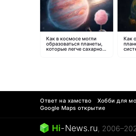
Как в космосе могли
Как 
образоваться планеты,
план
которые легче сахарной
сист
ваты
Ответ на хамство
Хобби для мо
Google Maps открытие
Hi
-
News.ru
, 2006–20