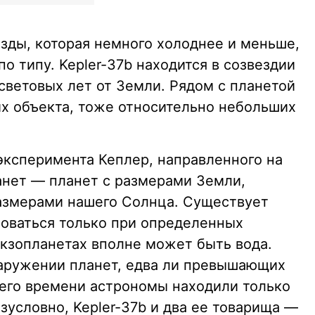
езды, которая немного холоднее и меньше,
о типу. Kepler-37b находится в созвездии
световых лет от Земли. Рядом с планетой
их объекта, тоже относительно небольших
эксперимента Кеплер, направленного на
анет — планет с размерами Земли,
азмерами нашего Солнца. Существует
зоваться только при определенных
экзопланетах вполне может быть вода.
наружении планет, едва ли превышающих
его времени астрономы находили только
условно, Kepler-37b и два ее товарища —