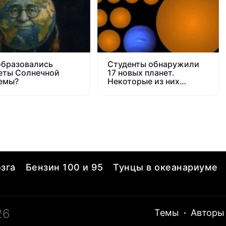
образовались
Студенты обнаружили
еты Солнечной
17 новых планет.
емы?
Некоторые из них
похожи на Землю
зга
Бензин 100 и 95
Тунцы в океанариуме
26
Темы
·
Авторы