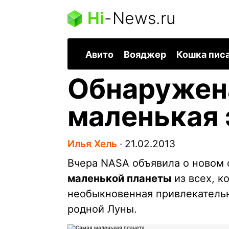
Hi
-
News.ru
Авито
Вояджер
Кошка пис
Обнаружен
маленькая 
Илья Хель
∙
21.02.2013
Вчера NASA объявила о новом
маленькой планеты
из всех, к
необыкновенная привлекател
родной Луны.