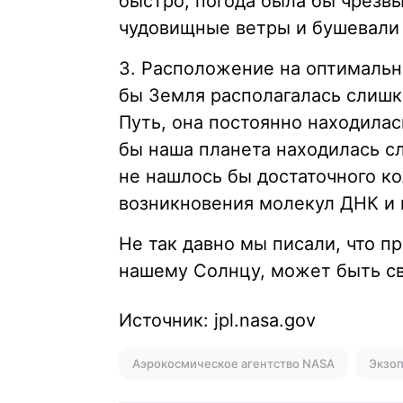
быстро, погода была бы чрезв
чудовищные ветры и бушевали 
3. Расположение на оптимальн
бы Земля располагалась слишк
Путь, она постоянно находилас
бы наша планета находилась сл
не нашлось бы достаточного к
возникновения молекул ДНК и 
Не так давно мы писали, что п
нашему Солнцу, может быть св
Источник: jpl.nasa.gov
Аэрокосмическое агентство NASA
Экзо