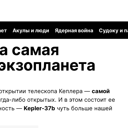
ает
Акулы и люди
Ядерная война
Судоку и 
а самая
экзопланета
 открытии телескопа Кеплера —
самой
огда-либо открытых. И в этом состоит ее
ьность —
Kepler-37b
чуть больше нашей