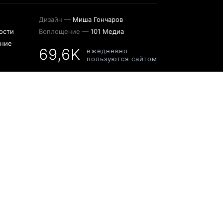
Дизайн —
Миша Гончаров
ости
Воплощение —
101 Медиа
ение
69,6K
ежедневно
пользуются сайтом