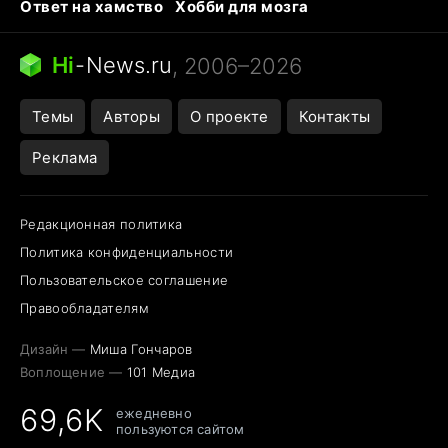
Ответ на хамство
Хобби для мозга
Бензин 100 vs 95
Тунцы в океанариуме
Следующая пандемия
Google Maps открытие
Hi
-
News.ru
, 2006–2026
Темы
Авторы
О проекте
Контакты
Реклама
Редакционная политика
Политика конфиденциальности
Пользовательское соглашение
Правообладателям
Дизайн —
Миша Гончаров
Воплощение —
101 Медиа
69,6K
ежедневно
пользуются сайтом