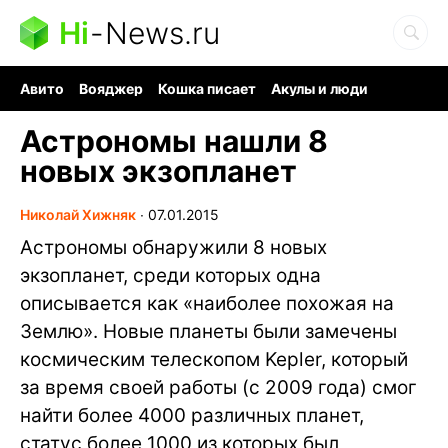
Hi
-
News.ru
Авито
Вояджер
Кошка писает
Акулы и люди
Ядерная война
Ядовитые пауки
Судоку и пазлы
Астрономы нашли 8
новых экзопланет
Николай Хижняк
∙
07.01.2015
Астрономы обнаружили 8 новых
экзопланет, среди которых одна
описывается как «наиболее похожая на
Землю». Новые планеты были замечены
космическим телескопом Kepler, который
за время своей работы (с 2009 года) смог
найти более 4000 различных планет,
статус более 1000 из которых был