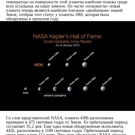
температура на поверхности этой планеты наиболее похожа среди
всех остальных на нашу земную. По части «похожести» новая
планета теперь является наиболее близким «двойником» нашей
Земле, отобрав этот статус у планеты 186f, которая была
обнаружена в прошлом году.
Со слов представителей NASA, планета 438b расположена
примерно в 475 световых годах от Земли. Ее орбитальный период
составляет 35,2 дня. Еще одна новая обнаруженная экзопланета,
442b, расположена в 1100 световых годах. Орбитальный период
этого мира равен 112 дням. При этом обе планеты NASA относит