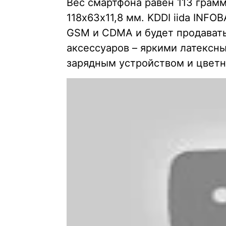
Вес смартфона равен 113 грам
118х63х11,8 мм. KDDI iida INF
GSM и CDMA и будет продавать
аксессуаров – яркими латекс
зарядным устройством и цвет