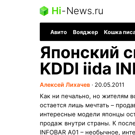
Hi
-
News.ru
Авито
Вояджер
Кошка пис
Японский 
KDDI iida 
Алексей Лихачев
∙
20.05.2011
Как ни печально, но жителям в
остается лишь мечтать – прод
интересные модели японцы ост
продаж внутри страны. К после
INFOBAR A01 – необычное, инт