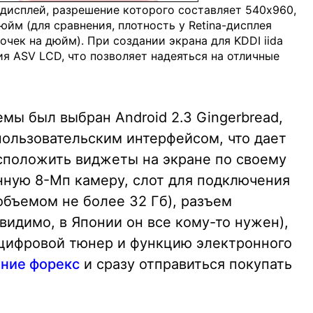
исплей, разрешение которого составляет 540х960,
юйм (для сравнения, плотность у Retina-дисплея
очек на дюйм). При создании экрана для KDDI iida
я ASV LCD, что позволяет надеяться на отличные
мы был выбран Android 2.3 Gingerbread,
ользовательским интерфейсом, что дает
сположить виджеты на экране по своему
нную 8-Мп камеру, слот для подключения
объемом не более 32 Гб), разъем
видимо, в Японии он все кому-то нужен),
S, цифровой тюнер и функцию электронного
ение форекс
и сразу отправиться покупать