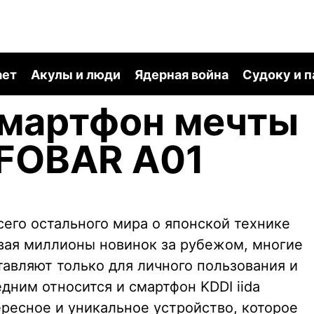
ает
Акулы и люди
Ядерная война
Судоку и 
смартфон мечты
INFOBAR A01
сего остального мира о японской технике
авая миллионы новинок за рубежом, многие
авляют только для личного пользования и
дним относится и смартфон KDDI iida
ересное и уникальное устройство, которое