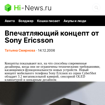
Hi
-
News.ru
Авито
Вояджер
Кошка писает
Акулы и люди
Ядерная война
Судоку и пазлы
Ядовитые пауки
Впечатляющий концепт от
Sony Ericsson
Татьяна Смирнова
∙
14.12.2006
Концепты показывают все, на что способны современные
дизайнеры, когда они не ограничены техническими требованиями,
касающимися функциональности новых устройств. Новый
концепт мобильного телефона Sony Ericsson из серии CyberShot
обладает 3.2 мегапиксельной камерой, сенсорной OLED
клавиатурой и шикарным дизайном.