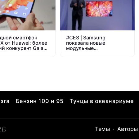
дной смартфон
#
CES | Samsung
 X от Huawei: более
показала новые
ий конкурент Galaxy
модульные
микросветодиодные
телевизоры
зга
Бензин 100 и 95
Тунцы в океанариуме
26
Темы
·
Авторы