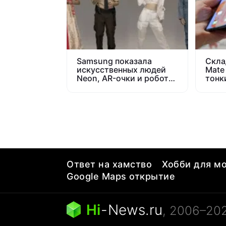
Samsung показала
Скла
искусственных людей
Mate
Neon, AR-очки и робота
тонк
Ballie
Fold
Ответ на хамство
Хобби для мо
Google Maps открытие
Hi
-
News.ru
, 2006–20