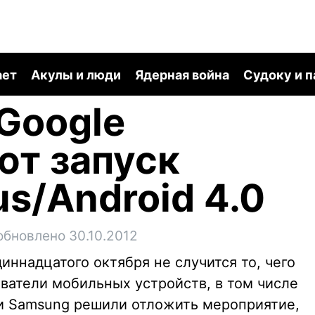
ает
Акулы и люди
Ядерная война
Судоку и 
Google
ют запуск
us/Android 4.0
обновлено 30.10.2012
иннадцатого октября не случится то, чего
ватели мобильных устройств, в том числе
 и Samsung решили отложить мероприятие,