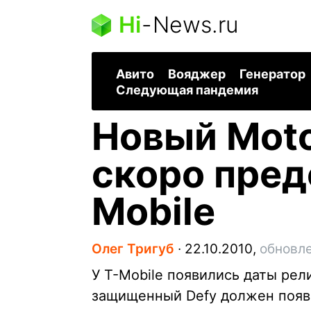
Hi
-
News.ru
Авито
Вояджер
Генератор
Следующая пандемия
Новый Moto
скоро пред
Mobile
Олег Тригуб
∙
22.10.2010,
обновле
У T-Mobile появились даты рел
защищенный Defy должен появи