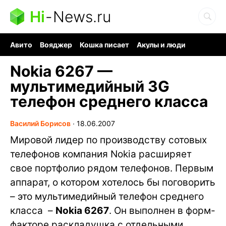
Hi
-
News.ru
Авито
Вояджер
Кошка писает
Акулы и люди
Ядерная война
Судоку и пазлы
Ядовитые пауки
Nokia 6267 —
мультимедийный 3G
телефон среднего класса
Василий Борисов
∙
18.06.2007
Мировой лидер по производству сотовых
телефонов компания Nokia расширяет
свое портфолио рядом телефонов. Первым
аппарат, о котором хотелось бы поговорить
– это мультимедийный телефон среднего
класса –
Nokia 6267
. Он выполнен в форм-
факторе раскладушка с отдельными