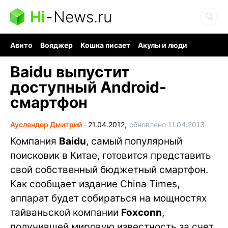
Hi
-
News.ru
Авито
Вояджер
Кошка писает
Акулы и люди
Ядерная война
Ядовитые пауки
Судоку и пазлы
Baidu выпустит
доступный Android-
смартфон
Ауслендер Дмитрий
∙
21.04.2012,
обновлено 11.04.2013
Компания
Baidu
, самый популярный
поисковик в Китае, готовится представить
свой собственный бюджетный смартфон.
Как сообщает издание China Times,
аппарат будет собираться на мощностях
тайваньской компании
Foxconn
,
получившей мировую известность за счет