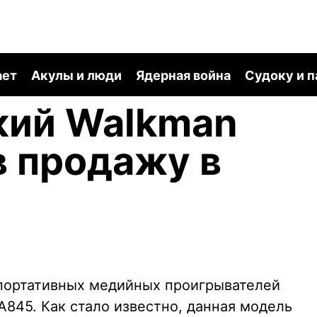
ает
Акулы и люди
Ядерная война
Судоку и 
кий Walkman
в продажу в
 портативных медийных проигрывателей
845. Как стало известно, данная модель