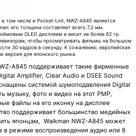
в том числе и Pocket-Lint, NWZ-A845 является
n: его толщина составляет всего 7,2 мм.
юймовым OLED дисплеем и весит не более 62 гр.
елевизорам, чтобы просматривать фильмы на большом
сти 30 кадров в секунду. К сожалению, европейская
как версия для японского рынка.
 NWZ-A845 поддерживает такие фирменные
gital Amplifier, Clear Audio и DSEE Sound
оснащены системой шумоподавления Digital
ть музыку, фото и видео на этот PMP,
ные файлы на его иконку на дисплее
ство поддерживает большинство медийных
верить японцам, Walkman NWZ-A845 может
в в режиме воспроизведения аудио или 9