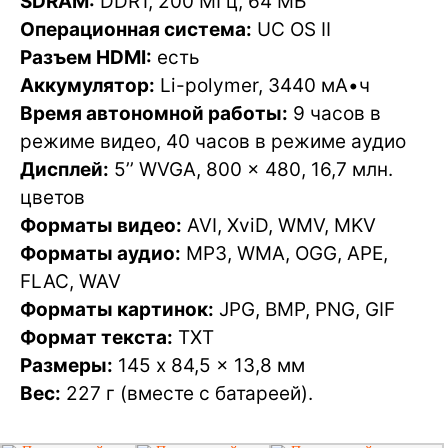
SDRAM:
DDR1, 200 МГц, 64 МБ
Операционная система:
UC OS II
Разъем HDMI:
есть
Аккумулятор:
Li-polymer, 3440 мА•ч
Время автономной работы:
9 часов в
режиме видео, 40 часов в режиме аудио
Дисплей:
5’’ WVGA, 800 x 480, 16,7 млн.
цветов
Форматы видео:
AVI, XviD, WMV, MKV
Форматы аудио:
MP3, WMA, OGG, APE,
FLAC, WAV
Форматы картинок:
JPG, BMP, PNG, GIF
Формат текста:
TXT
Размеры:
145 x 84,5 x 13,8 мм
Вес:
227 г (вместе с батареей).