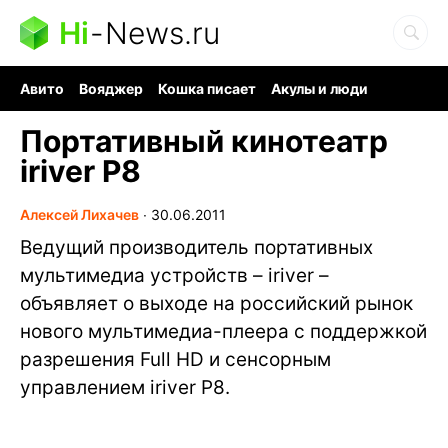
Hi
-
News.ru
Авито
Вояджер
Кошка писает
Акулы и люди
Ядерная война
Ядовитые пауки
Судоку и пазлы
Портативный кинотеатр
iriver P8
Алексей Лихачев
∙
30.06.2011
Ведущий производитель портативных
мультимедиа устройств – iriver –
объявляет о выходе на российский рынок
нового мультимедиа-плеера с поддержкой
разрешения Full HD и сенсорным
управлением iriver P8.