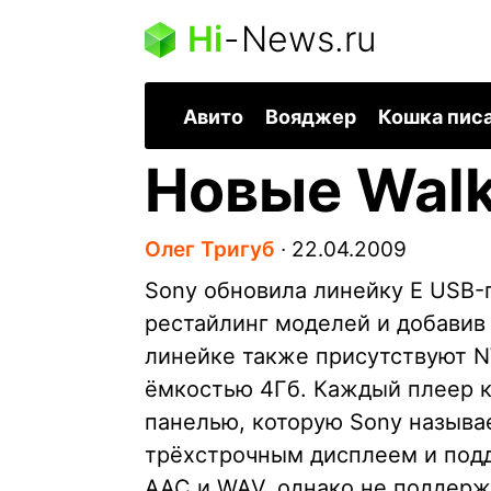
Hi
-
News.ru
Авито
Вояджер
Кошка пис
Новые Walk
Олег Тригуб
∙
22.04.2009
Sony обновила линейку E USB-
рестайлинг моделей и добавив
линейке также присутствуют 
ёмкостью 4Гб. Каждый плеер 
панелью, которую Sony называе
трёхстрочным дисплеем и по
AAC и WAV, однако не поддер