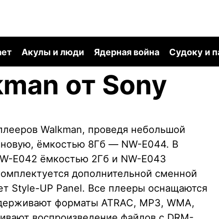
ает
Акулы и люди
Ядерная война
Судоку и 
man от Sony
плееров Walkman, проведя небольшой
 новую, ёмкостью 8Гб — NW-E044. В
NW-E042 ёмкостью 2Гб и NW-E043
комплектуется дополнительной сменной
т Style-UP Panel. Все плееры оснащаются
ддерживают форматы ATRAC, MP3, WMA,
живают воспроизведение файлов с DRM-