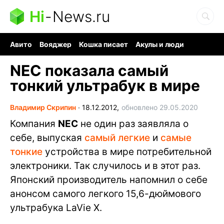
Hi
-
News.ru
Авито
Вояджер
Кошка писает
Акулы и люди
Ядерная война
Судоку и пазлы
Ядовитые пауки
NEC показала самый
тонкий ультрабук в мире
Владимир Скрипин
∙
18.12.2012,
обновлено 29.05.2020
Компания
NEC
не один раз заявляла о
себе, выпуская
самый легкие
и
самые
тонкие
устройства в мире потребительной
электроники. Так случилось и в этот раз.
Японский производитель напомнил о себе
анонсом самого легкого 15,6-дюймового
ультрабука LaVie X.