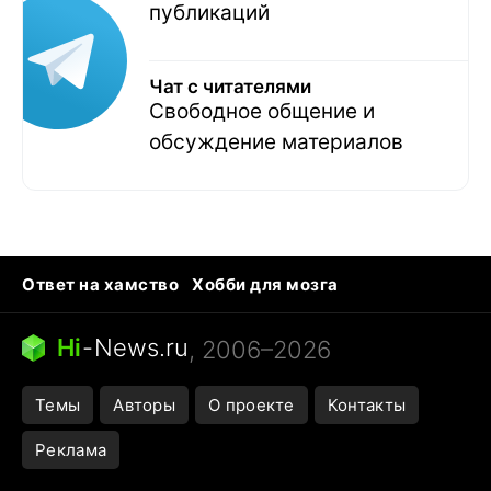
публикаций
Чат с читателями
Свободное общение и
обсуждение материалов
Ответ на хамство
Хобби для мозга
Бензин 100 и 95
Тунцы в океанариуме
Следующая пандемия
Google Maps открытие
Hi
-
News.ru
, 2006–2026
Темы
Авторы
О проекте
Контакты
Реклама