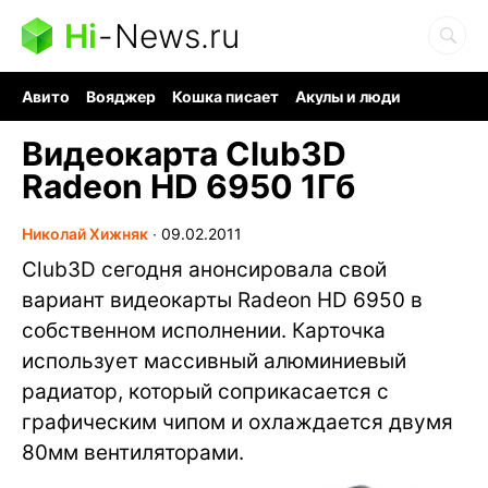
Hi
-
News.ru
Авито
Вояджер
Кошка писает
Акулы и люди
Ядерная война
Судоку и пазлы
Ядовитые пауки
Видеокарта Club3D
Radeon HD 6950 1Гб
Николай Хижняк
∙
09.02.2011
Club3D сегодня анонсировала свой
вариант видеокарты Radeon HD 6950 в
собственном исполнении. Карточка
использует массивный алюминиевый
радиатор, который соприкасается с
графическим чипом и охлаждается двумя
80мм вентиляторами.