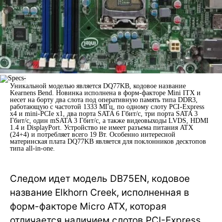
Уникальной моделью является DQ77KB, кодовое название
Kearnens Bend. Новинка исполнена в форм-факторе Mini ITX и
несет на борту два слота под оперативную память типа DDR3,
работающую с частотой 1333 МГц, по одному слоту PCI-Express
x4 и mini-PCIe x1, два порта SATA 6 Гбит/с, три порта SATA 3
Гбит/с, один mSATA 3 Гбит/с, а также видеовыходы LVDS, HDMI
1.4 и DisplayPort. Устройство не имеет разъема питания ATX
(24+4) и потребляет всего 19 Вт. Особенно интересной
материнская плата DQ77KB является для поклонников десктопов
типа all-in-one.
Следом идет модель DB75EN, кодовое
название Elkhorn Creek, исполненная в
форм-факторе Micro ATX, которая
отличается наличием слотов PCI-Express