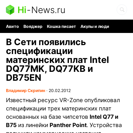
Hi
-
News.ru
Авито
Вояджер
Кошка писает
Акулы и люди
Ядерная война
Судоку и пазлы
Ядовитые пауки
В Сети появились
спецификации
материнских плат Intel
DQ77MK, DQ77KB и
DB75EN
Владимир Скрипин
∙
20.02.2012
Известный ресурс VR-Zone опубликовал
спецификации трех материнских плат
основанных на базе чипсетов
Intel Q77 и
B75
из линейки
Panther Point
. Устройства