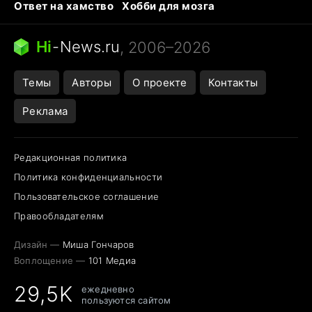
Ответ на хамство
Хобби для мозга
Бензин 100 и 95
Тунцы в океанариуме
Следующая пандемия
Google Maps открытие
Hi
-
News.ru
, 2006–2026
Темы
Авторы
О проекте
Контакты
Реклама
Редакционная политика
Политика конфиденциальности
Пользовательское соглашение
Правообладателям
Дизайн —
Миша Гончаров
Воплощение —
101 Медиа
29,5K
ежедневно
пользуются сайтом