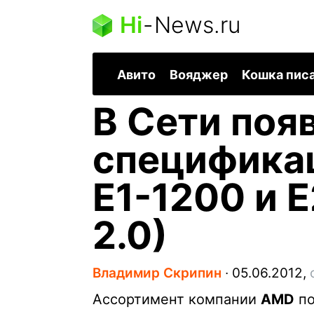
Hi
-
News.ru
Авито
Вояджер
Кошка пис
В Сети поя
специфика
E1-1200 и 
2.0)
Владимир Скрипин
∙
05.06.2012,
Ассортимент компании
AMD
по