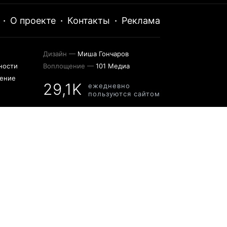
·
О проекте
·
Контакты
·
Реклама
Дизайн —
Миша Гончаров
ности
Воплощение —
101 Медиа
шение
29,1K
ежедневно
пользуются сайтом