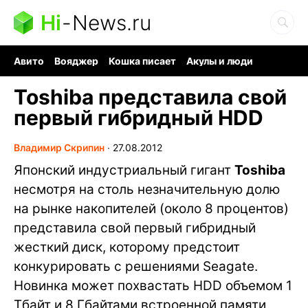
Hi
-
News.ru
Авито
Вояджер
Кошка писает
Акулы и люди
Ядерная война
Судоку и пазлы
Ядовитые пауки
Toshiba представила свой
первый гибридный HDD
Владимир Скрипин
∙
27.08.2012
Японский индустриальный гигант
Toshiba
несмотря на столь незначительную долю
на рынке накопителей (около 8 процентов)
представила свой первый гибридный
жесткий диск, которому предстоит
конкурировать с решениями Seagate.
Новинка может похвастать HDD объемом 1
Тбайт и 8 Гбайтами встроенной памяти