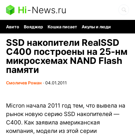
Hi
-
News.ru
Авито
Вояджер
Кошка писает
Акулы и люди
Ядерная война
Судоку и пазлы
Ядовитые пауки
SSD накопители RealSSD
C400 построены на 25-нм
микросхемах NAND Flash
памяти
Смоличев Роман
∙
04.01.2011
Micron начала 2011 год тем, что вывела на
рынок новую серию SSD накопителей —
C400. Как заявила американская
компания, модели из этой серии