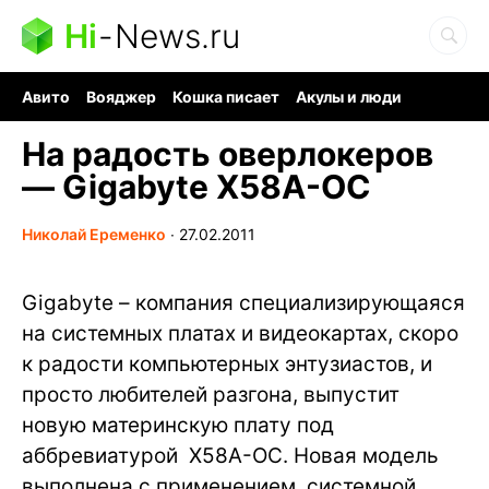
Hi
-
News.ru
Авито
Вояджер
Кошка писает
Акулы и люди
Ядерная война
Ядовитые пауки
Судоку и пазлы
На радость оверлокеров
— Gigabyte X58A-OC
Николай Еременко
∙
27.02.2011
Gigabyte – компания специализирующаяся
на системных платах и видеокартах, скоро
к радости компьютерных энтузиастов, и
просто любителей разгона, выпустит
новую материнскую плату под
аббревиатурой X58A-OC. Новая модель
выполнена с применением системной