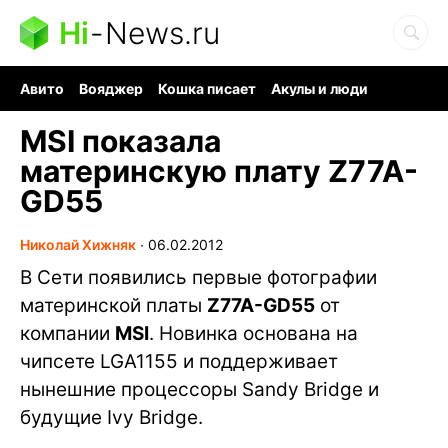
Hi
-
News.ru
Авито
Вояджер
Кошка писает
Акулы и люди
Ядерная война
Судоку и пазлы
Ядовитые пауки
MSI показала
материнскую плату Z77A-
GD55
Николай Хижняк
∙
06.02.2012
В Сети появились первые фотографии
материнской платы
Z77A-GD55
от
компании
MSI
. Новинка основана на
чипсете LGA1155 и поддерживает
нынешние процессоры Sandy Bridge и
будущие Ivy Bridge.