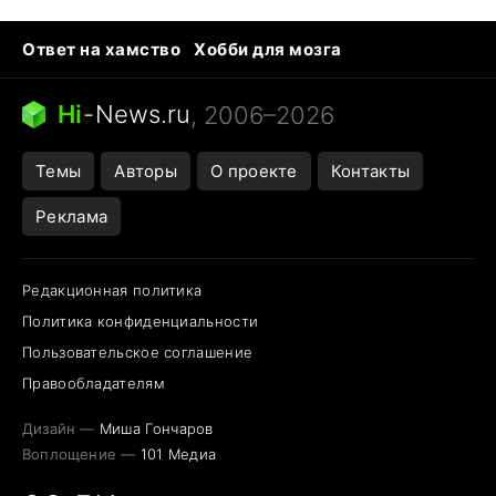
Ответ на хамство
Хобби для мозга
Бензин 100 и 95
Тунцы в океанариуме
Следующая пандемия
Google Maps открытие
Hi
-
News.ru
, 2006–2026
Темы
Авторы
О проекте
Контакты
Реклама
Редакционная политика
Политика конфиденциальности
Пользовательское соглашение
Правообладателям
Дизайн —
Миша Гончаров
Воплощение —
101 Медиа