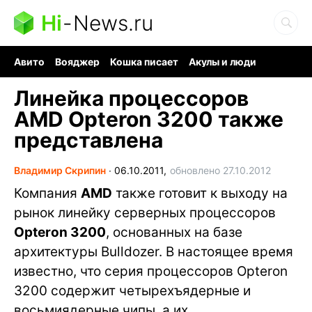
Hi
-
News.ru
Авито
Вояджер
Кошка писает
Акулы и люди
Ядерная война
Судоку и пазлы
Ядовитые пауки
Линейка процессоров
AMD Opteron 3200 также
представлена
Владимир Скрипин
∙
06.10.2011,
обновлено 27.10.2012
Компания
AMD
также готовит к выходу на
рынок линейку серверных процессоров
Opteron 3200
, основанных на базе
архитектуры Bulldozer. В настоящее время
известно, что серия процессоров Opteron
3200 содержит четырехъядерные и
восьмиядерные чипы, а их