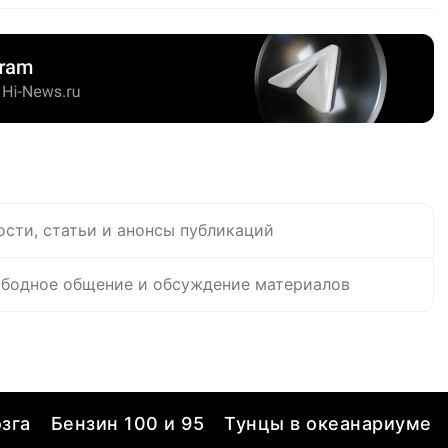
ости, статьи и анонсы публикаций
бодное общение и обсуждение материалов
зга
Бензин 100 и 95
Тунцы в океанариуме