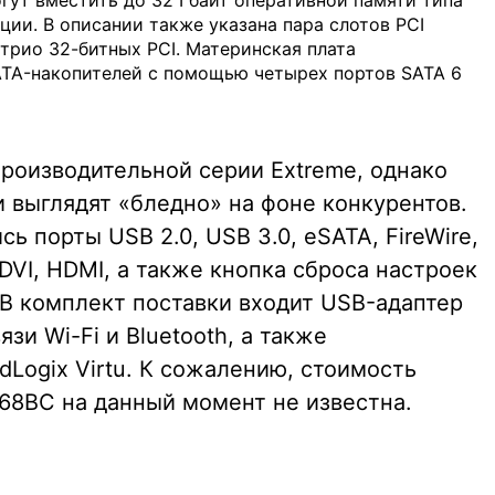
гут вместить до 32 Гбайт оперативной памяти типа
ии. В описании также указана пара слотов PCI
и трио 32-битных PCI. Материнская плата
ATA-накопителей с помощью четырех портов SATA 6
роизводительной серии Extreme, однако
 выглядят «бледно» на фоне конкурентов.
ь порты USB 2.0, USB 3.0, eSATA, FireWire,
 DVI, HDMI, а также кнопка сброса настроек
В комплект поставки входит USB-адаптер
зи Wi-Fi и Bluetooth, а также
Logix Virtu. К сожалению, стоимость
68BC на данный момент не известна.