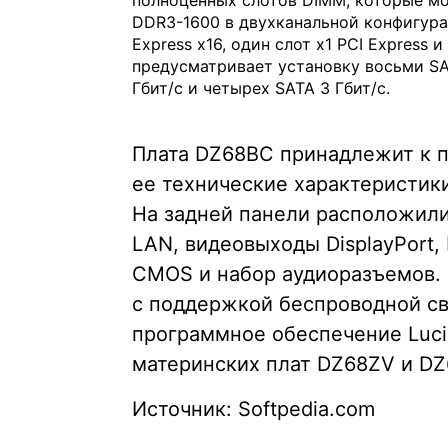
полноценных слотов DIMM, которые мо
DDR3-1600 в двухканальной конфигурац
Express x16, один слот x1 PCI Express 
предусматривает установку восьми S
Гбит/с и четырех SATA 3 Гбит/с.
Плата DZ68BC принадлежит к п
ее технические характеристики
На задней панели расположилис
LAN, видеовыходы DisplayPort,
CMOS и набор аудиоразъемов. 
с поддержкой беспроводной свя
программное обеспечение Lucid
материнских плат DZ68ZV и DZ
Источник: Softpedia.com