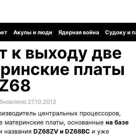
ает
Акулы и люди
Ядерная война
Судоку и 
ит к выходу две
еринские платы
 Z68
бновлено 27.10.2012
оизводитель центральных процессоров,
е материнские платы, основанные
на базе
и названия
DZ68ZV и DZ68BC
и уже