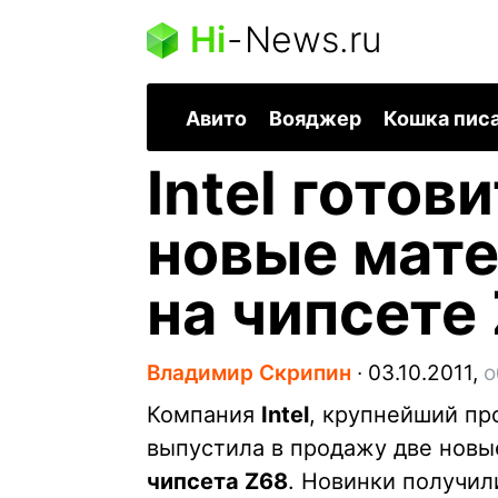
Hi
-
News.ru
Авито
Вояджер
Кошка пис
Intel готов
новые мат
на чипсете
Владимир Скрипин
∙
03.10.2011,
о
Компания
Intel
, крупнейший пр
выпустила в продажу две новы
чипсета Z68
. Новинки получил