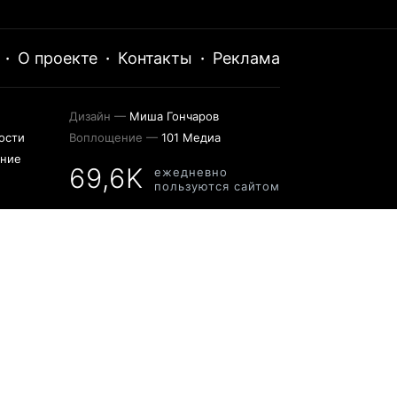
·
О проекте
·
Контакты
·
Реклама
Дизайн —
Миша Гончаров
ости
Воплощение —
101 Медиа
ение
69,6K
ежедневно
пользуются сайтом