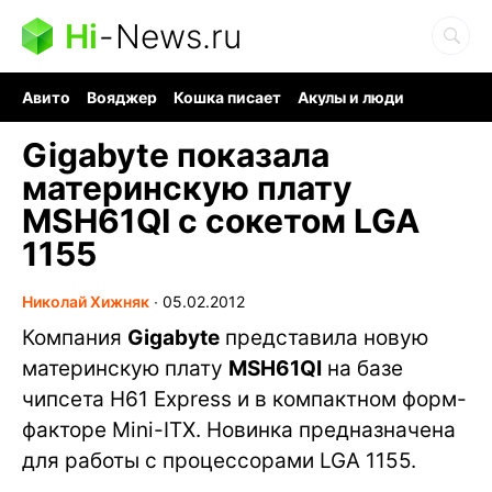
Hi
-
News.ru
Авито
Вояджер
Кошка писает
Акулы и люди
Ядерная война
Судоку и пазлы
Ядовитые пауки
Gigabyte показала
материнскую плату
MSH61QI с сокетом LGA
1155
Николай Хижняк
∙
05.02.2012
Компания
Gigabyte
представила новую
материнскую плату
MSH61QI
на базе
чипсета H61 Express и в компактном форм-
факторе Mini-ITX. Новинка предназначена
для работы с процессорами LGA 1155.