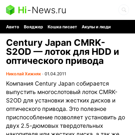
Hi
-
News.ru
Авито
Вояджер
Кошка писает
Акулы и люди
Ядерная война
Ядовитые пауки
Судоку и пазлы
Century Japan CMRK-
S2OD — лоток для HDD и
оптического привода
Николай Хижняк
∙
01.04.2011
Компания Century Japan собирается
выпустить многослотовый лоток CMRK-
S2OD для установки жестких дисков и
оптического привода. Это полезное
приспособление позволяет установить до
двух 2.5-дюмовых твердотельных
накопителя или жестких диска, а так же