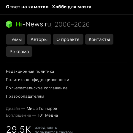
Ответ на хамство
Хобби для мозга
Бензин 100 и 95
Тунцы в океанариуме
Следующая пандемия
Google Maps открытие
Hi
-
News.ru
, 2006–2026
Темы
Авторы
О проекте
Контакты
Реклама
Редакционная политика
Политика конфиденциальности
Пользовательское соглашение
Правообладателям
Дизайн —
Миша Гончаров
Воплощение —
101 Медиа
29,5K
ежедневно
пользуются сайтом