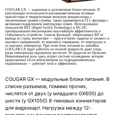
COUGAR GX — надежные и долговечные блоки питания. В
конструкции используются высококачественные полевые
транзисторы и твердотельные японские конденсаторы с
увеличенным сроком службы, также применяются CLC-фильтры с
активным подавлением импульсных помех. Использование
технологий RST (Rapid Switch Technology) и DC-DC
преобразования обеспечивают высочайшую эффективность и
стабильность устройств. Список функций, оберегающих БП от
выхода из строя, впечатляет — присутствуют защиты от низкого и
высокого напряжений, от короткого замыкания, от перегрузки и
от высоких температур. При этом блок питания из линейки
COUGAR GX будет работать на полной мощности даже тогда,
когда температура окружения достигает 50 градусов по Цельсию.
Немаловажную роль здесь играет система охлаждения, которая
представлена 14-см вентилятором на гидродинамических
подшипниках — работает тихо и эффективно.
COUGAR GX — модульные блоки питания. В
списке разъемов, помимо прочих,
числятся от двух (у младшего GX600) до
шести (у GX1050) 8-пиновых коннекторов
для видеокарт. Нагрузка между 12-