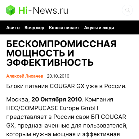
Hi
-
News.ru
Авито
Вояджер
Кошка писает
Акулы и люди
Ядерная война
Судоку и пазлы
Ядовитые пауки
БЕСКОМПРОМИССНАЯ
МОЩНОСТЬ И
ЭФФЕКТИВНОСТЬ
Алексей Лихачев
∙
20.10.2010
Блоки питания COUGAR GX уже в России.
Москва,
20 Октября 2010
. Компания
HEC/COMPUCASE Europe GmbH
представляет в России свои БП COUGAR
GX, предназначенные для пользователей,
которым нужна мощная и эффективная