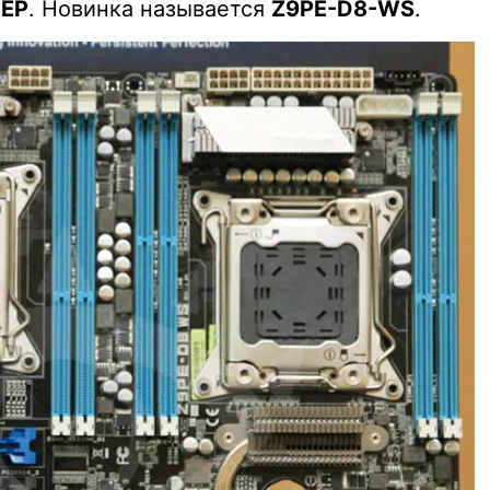
-EP
. Новинка называется
Z9PE-D8-WS
.