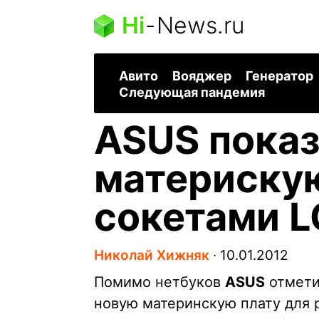
Hi
-
News.ru
Авито
Вояджер
Генератор
Следующая пандемия
ASUS показ
материскую
сокетами 
Николай Хижняк
∙
10.01.2012
Помимо нетбуков
ASUS
отмети
новую материнскую плату для 