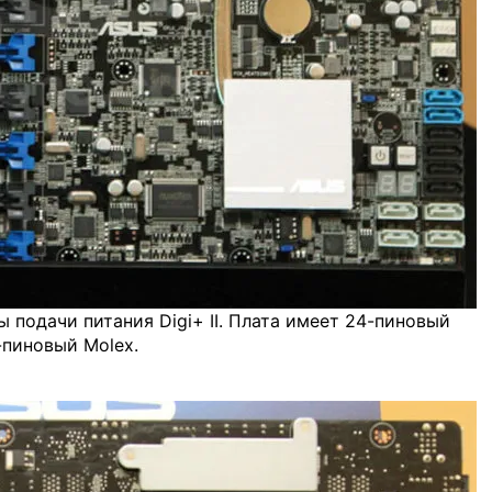
 подачи питания Digi+ II. Плата имеет 24-пиновый
-пиновый Molex.