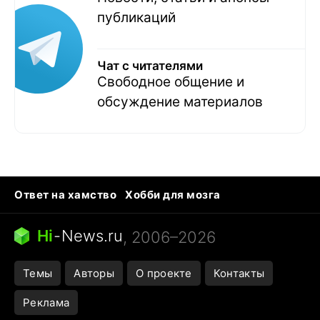
публикаций
Чат с читателями
Свободное общение и
обсуждение материалов
Ответ на хамство
Хобби для мозга
Бензин 100 vs 95
Тунцы в океанариуме
Следующая пандемия
Google Maps открытие
Hi
-
News.ru
, 2006–2026
Темы
Авторы
О проекте
Контакты
Реклама