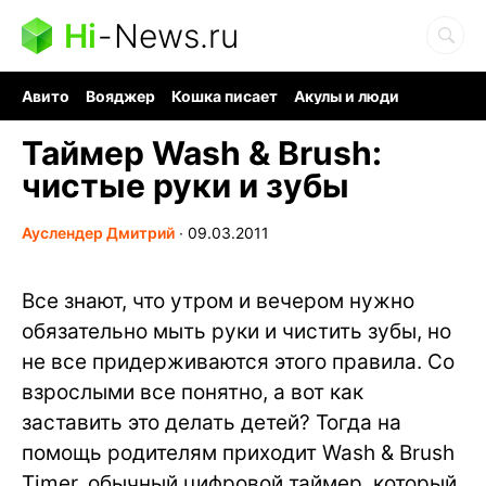
Hi
-
News.ru
Авито
Вояджер
Кошка писает
Акулы и люди
Ядерная война
Ядовитые пауки
Судоку и пазлы
Таймер Wash & Brush:
чистые руки и зубы
Ауслендер Дмитрий
∙
09.03.2011
Все знают, что утром и вечером нужно
обязательно мыть руки и чистить зубы, но
не все придерживаются этого правила. Со
взрослыми все понятно, а вот как
заставить это делать детей? Тогда на
помощь родителям приходит Wash & Brush
Timer, обычный цифровой таймер, который