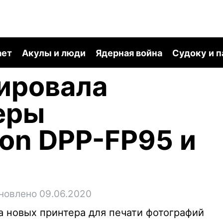
ает
Акулы и люди
Ядерная война
Судоку и 
ировала
еры
ion DPP-FP95 и
новлено 09.06.2020
а новых принтера для печати фотографий