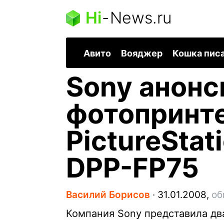
Hi
-
News.ru
Авито
Вояджер
Кошка пис
Sony анонс
фотопринт
PictureStat
DPP-FP75
Василий Борисов
∙
31.01.2008,
об
Компания Sony представила дв