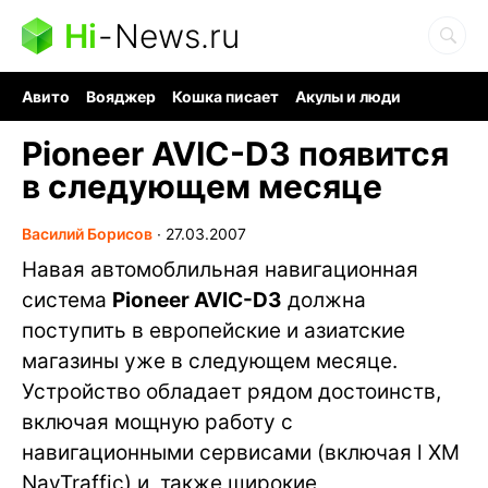
Hi
-
News.ru
Авито
Вояджер
Кошка писает
Акулы и люди
Ядерная война
Судоку и пазлы
Ядовитые пауки
Pioneer AVIC-D3 появится
в следующем месяце
Василий Борисов
∙
27.03.2007
Навая автомоблильная навигационная
система
Pioneer AVIC-D3
должна
поступить в европейские и азиатские
магазины уже в следующем месяце.
Устройство обладает рядом достоинств,
включая мощную работу с
навигационными сервисами (включая l XM
NavTraffic) и, также широкие